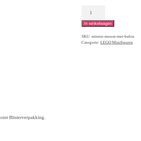
LEGO
Minnie
mouse
In winkelwagen
met
SKU:
minnie-mouse-met-balon
ballon
Categorie:
LEGO Minifiguren
aantal
oint Blisterverpakking.