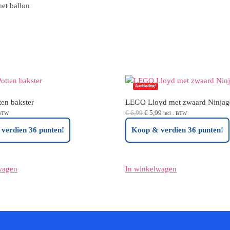
et ballon
Aanbieding!
en bakster
LEGO Lloyd met zwaard Ninjag
Oorspronkelijke
Huidige
€
6,99
€
5,99
 BTW
incl . BTW
prijs
prijs
verdien 36 punten!
Koop & verdien 36 punten!
was:
is:
€ 6,99.
€ 5,99.
wagen
In winkelwagen