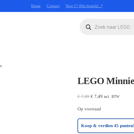
Home
Contact
Voor 17:00u besteld...*
Producten
zoeken
on
LEGO Minnie 
Oorspronkelijke
Huidige
€
7,99
€
7,49
incl . BTW
prijs
prijs
Op voorraad
was:
is:
€ 7,99.
€ 7,49.
Koop & verdien 45 punten