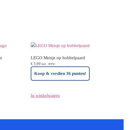
o
LEGO Meisje op hobbelpaard
€
5,99
incl . BTW
Koop & verdien 36 punten!
In winkelwagen