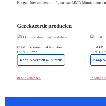
Het gaat hier om een minifiguur van LEGO Minnie mouse m
Gerelateerde producten
LEGO Kerstman met teddybeer
LEGO Pott
€
6,99
€
5,99
incl . BTW
incl .
Koop & verdien 42 punten!
Koop & 
In winkelwagen
In winkel