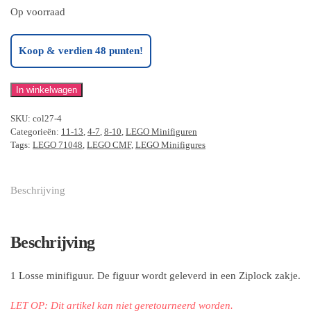
Op voorraad
Koop & verdien 48 punten!
LEGO
In winkelwagen
Astronomer
SKU:
col27-4
Kid
Categorieën:
11-13
,
4-7
,
8-10
,
LEGO Minifiguren
(71048)
Tags:
LEGO 71048
,
LEGO CMF
,
LEGO Minifigures
aantal
Beschrijving
Beschrijving
1 Losse minifiguur. De figuur wordt geleverd in een
Ziplock zakje
.
LET OP: Dit artikel kan niet geretourneerd worden.