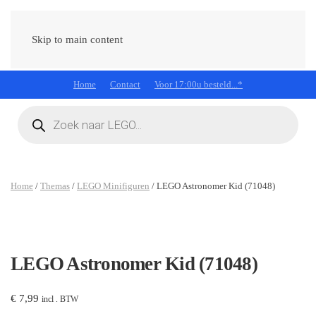
Skip to main content
Home
Contact
Voor 17:00u besteld...*
Producten
zoeken
Home
/
Themas
/
LEGO Minifiguren
/ LEGO Astronomer Kid (71048)
LEGO Astronomer Kid (71048)
€
7,99
incl . BTW