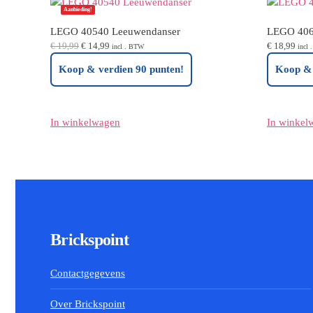
Aanbieding!
LEGO 40540 Leeuwendanser
LEGO 406
Oorspronkelijke
Huidige
€
19,99
€
14,99
€
18,99
incl . BTW
incl
prijs
prijs
Koop & verdien 90 punten!
Koop & 
was:
is:
€ 19,99.
€ 14,99.
In winkelwagen
In winkel
Brickspoint
Contactgegevens
Over Brickspoint