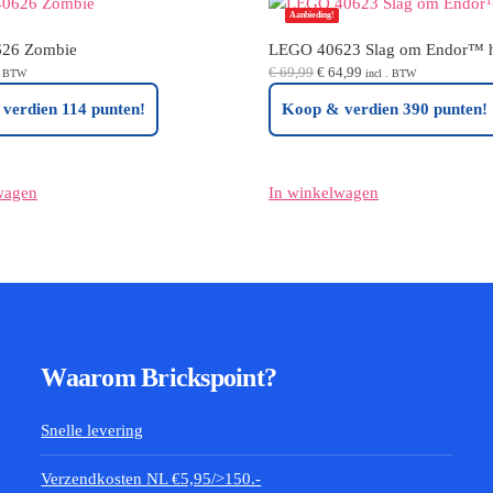
Aanbieding!
26 Zombie
LEGO 40623 Slag om Endor™ 
Oorspronkelijke
Huidige
€
69,99
€
64,99
 . BTW
incl . BTW
prijs
prijs
verdien 114 punten!
Koop & verdien 390 punten!
was:
is:
€ 69,99.
€ 64,99.
wagen
In winkelwagen
Waarom Brickspoint?
Snelle levering
Verzendkosten NL €5,95/>150.-