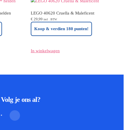
helden
LEGO 40620 Cruella & Maleficent
€
29,99
incl . BTW
Koop & verdien 180 punten!
In winkelwagen
Volg je ons al?