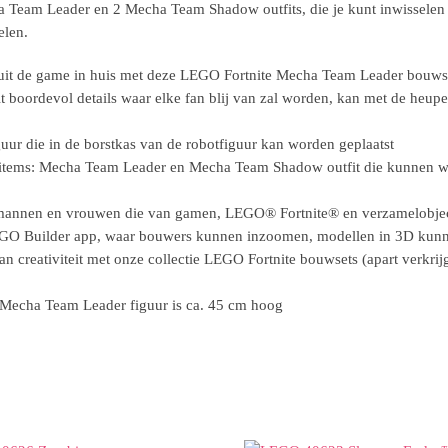
a Team Leader en 2 Mecha Team Shadow outfits, die je kunt inwisselen i
elen.
r uit de game in huis met deze LEGO Fortnite Mecha Team Leader bou
 boordevol details waar elke fan blij van zal worden, kan met de heup
uur die in de borstkas van de robotfiguur kan worden geplaatst
nusitems: Mecha Team Leader en Mecha Team Shadow outfit die kunnen w
 mannen en vrouwen die van gamen, LEGO® Fortnite® en verzamelobje
EGO Builder app, waar bouwers kunnen inzoomen, modellen in 3D kunn
creativiteit met onze collectie LEGO Fortnite bouwsets (apart verkrij
e Mecha Team Leader figuur is ca. 45 cm hoog