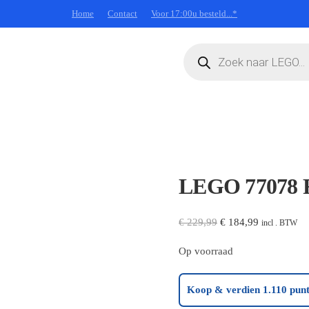
Home
Contact
Voor 17:00u besteld...*
Producten
zoeken
LEGO 77078 F
Oorspronkelijke
Huidige
€
229,99
€
184,99
incl . BTW
prijs
prijs
Op voorraad
was:
is:
€ 229,99.
€ 184,99.
Koop & verdien 1.110 punt