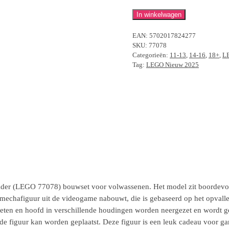
LEGO
In winkelwagen
77078
EAN:
5702017824277
Fortnite
SKU:
77078
Mecha
Categorieën:
11-13
,
14-16
,
18+
,
LE
Team
Tag:
LEGO Nieuw 2025
Leader
aantal
r (LEGO 77078) bouwset voor volwassenen. Het model zit boordevol co
mechafiguur uit de videogame nabouwt, die is gebaseerd op het opvallen
ten en hoofd in verschillende houdingen worden neergezet en wordt ge
n de figuur kan worden geplaatst. Deze figuur is een leuk cadeau voor 