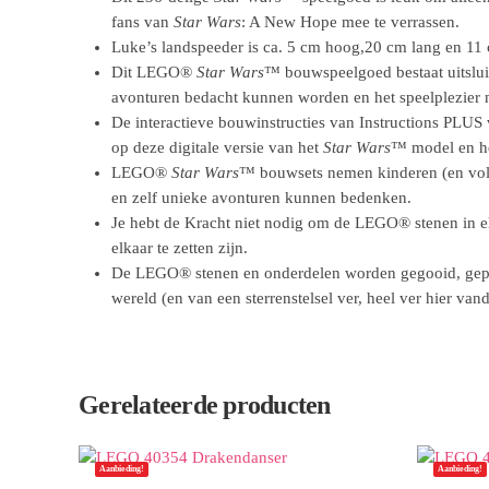
fans van
Star Wars
: A New Hope mee te verrassen.
Luke’s landspeeder is ca. 5 cm hoog,20 cm lang en 11
Dit LEGO®
Star Wars
™ bouwspeelgoed bestaat uitsluit
avonturen bedacht kunnen worden en het speelplezier 
De interactieve bouwinstructies van Instructions PLU
op deze digitale versie van het
Star Wars
™ model en he
LEGO®
Star Wars
™ bouwsets nemen kinderen (en volw
en zelf unieke avonturen kunnen bedenken.
Je hebt de Kracht niet nodig om de LEGO® stenen in elk
elkaar te zetten zijn.
De LEGO® stenen en onderdelen worden gegooid, geplet,
wereld (en van een sterrenstelsel ver, heel ver hier van
Gerelateerde producten
Aanbieding!
Aanbieding!