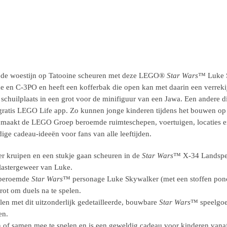
er de woestijn op Tatooine scheuren met deze LEGO®
Star Wars
™ Luke 
uke en C-3PO en heeft een kofferbak die open kan met daarin een verrek
huilplaats in een grot voor de minifiguur van een Jawa. Een andere d
ratis LEGO Life app. Zo kunnen jonge kinderen tijdens het bouwen op 
999 maakt de LEGO Groep beroemde ruimteschepen, voertuigen, locaties e
ge cadeau-ideeën voor fans van alle leeftijden.
r kruipen en een stukje gaan scheuren in de
Star Wars
™ X-34 Landspee
blastergeweer van Luke.
t beroemde
Star Wars
™ personage Luke Skywalker (met een stoffen ponc
ot om duels na te spelen.
en met dit uitzonderlijk gedetailleerde, bouwbare
Star Wars
™ speelgoe
en.
 of samen mee te spelen en is een geweldig cadeau voor kinderen vanaf 