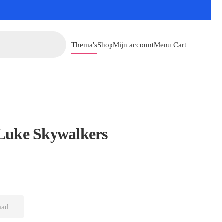
Thema's
Shop
Mijn account
Menu Cart
uke Skywalkers
aad