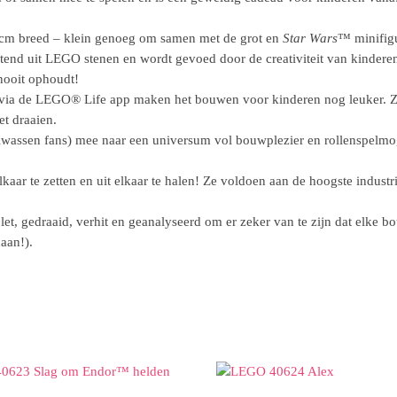
 cm breed – klein genoeg om samen met de grot en
Star Wars
™ minifigu
end uit LEGO stenen en wordt gevoed door de creativiteit van kinderen 
nooit ophoudt!
S via de LEGO® Life app maken het bouwen voor kinderen nog leuker. 
t draaien.
assen fans) mee naar een universum vol bouwplezier en rollenspelmog
aar te zetten en uit elkaar te halen! Ze voldoen aan de hoogste industr
 gedraaid, verhit en geanalyseerd om er zeker van te zijn dat elke bo
daan!).