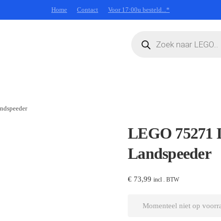
Home
Contact
Voor 17:00u besteld...*
Producten
zoeken
ndspeeder
LEGO 75271 L
Landspeeder
€
73,99
incl . BTW
Momenteel niet op voorr