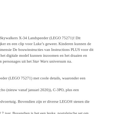
Skywalkers X-34 Landspeeder (LEGO 75271)! Dit
ijker en een clip voor Luke’s geweer. Kinderen kunnen de
imensie De bouwinstructies van Instructions PLUS voor dit
het digitale model kunnen inzoomen en het draaien en
n personages uit het
Star Wars
universum na.
der (LEGO 75271) met coole details, waaronder een
ho (nieuw vanaf januari 2020)), C-3PO, plus een
dvoertuig. Bovendien zijn er diverse LEGO® stenen die
7 jaar. Bovendien is het een leuke, nostalgische set om