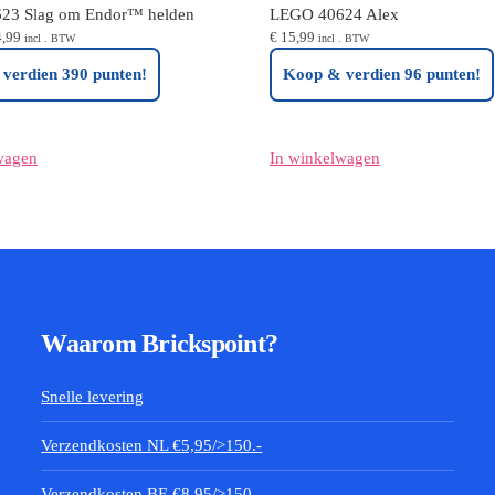
23 Slag om Endor™ helden
LEGO 40624 Alex
spronkelijke
Huidige
,99
€
15,99
incl . BTW
incl . BTW
s
prijs
verdien 390 punten!
Koop & verdien 96 punten!
:
is:
,99.
€ 64,99.
wagen
In winkelwagen
Waarom Brickspoint?
Snelle levering
Verzendkosten NL €5,95/>150.-
Verzendkosten BE €8,95/>150.-