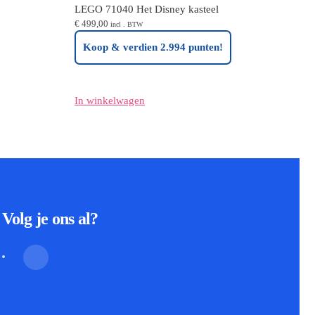
LEGO 71040 Het Disney kasteel
€
499,00
incl . BTW
Koop & verdien 2.994 punten!
In winkelwagen
Volg je ons al?