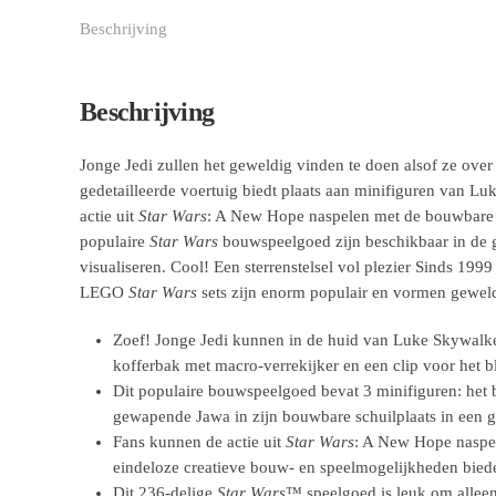
Beschrijving
Beschrijving
Jonge Jedi zullen het geweldig vinden te doen alsof ze ov
gedetailleerde voertuig biedt plaats aan minifiguren van L
actie uit
Star Wars
: A New Hope naspelen met de bouwbare sc
populaire
Star Wars
bouwspeelgoed zijn beschikbaar in de g
visualiseren. Cool! Een sterrenstelsel vol plezier Sinds 1
LEGO
Star Wars
sets zijn enorm populair en vormen geweldi
Zoef! Jonge Jedi kunnen in de huid van Luke Skywalke
kofferbak met macro-verrekijker en een clip voor het 
Dit populaire bouwspeelgoed bevat 3 minifiguren: he
gewapende Jawa in zijn bouwbare schuilplaats in een gr
Fans kunnen de actie uit
Star Wars
: A New Hope naspel
eindeloze creatieve bouw- en speelmogelijkheden bied
Dit 236-delige
Star Wars
™ speelgoed is leuk om alleen