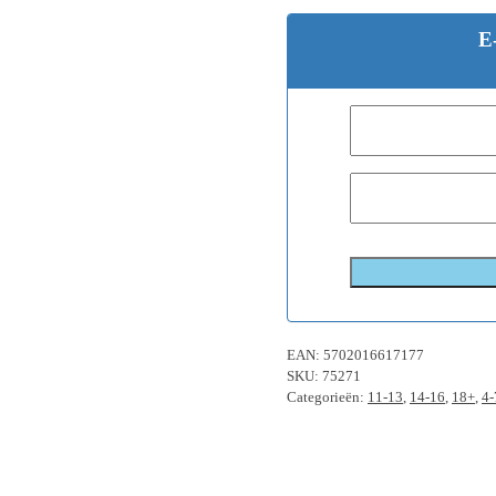
E
EAN:
5702016617177
SKU:
75271
Categorieën:
11-13
,
14-16
,
18+
,
4-