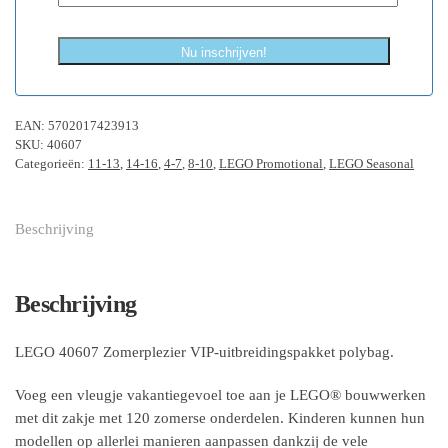
Nu inschrijven!
EAN:
5702017423913
SKU:
40607
Categorieën:
11-13
,
14-16
,
4-7
,
8-10
,
LEGO Promotional
,
LEGO Seasonal
Beschrijving
Beschrijving
LEGO 40607 Zomerplezier VIP-uitbreidingspakket polybag.
Voeg een vleugje vakantiegevoel toe aan je LEGO® bouwwerken
met dit zakje met 120 zomerse onderdelen. Kinderen kunnen hun
modellen op allerlei manieren aanpassen dankzij de vele