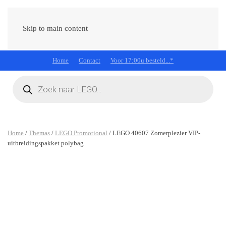
Skip to main content
Home
Contact
Voor 17:00u besteld...*
Producten
zoeken
Home
/
Themas
/
LEGO Promotional
/ LEGO 40607 Zomerplezier VIP-
uitbreidingspakket polybag