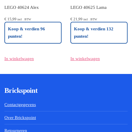
LEGO 40624 Alex
LEGO 40625 Lama
€
15,99
€
21,99
incl . BTW
incl . BTW
Koop & verdien 96
Koop & verdien 132
punten!
punten!
In winkelwagen
In winkelwagen
Brickspoint
Contactgegevens
Over Brickspoint
Retourneren