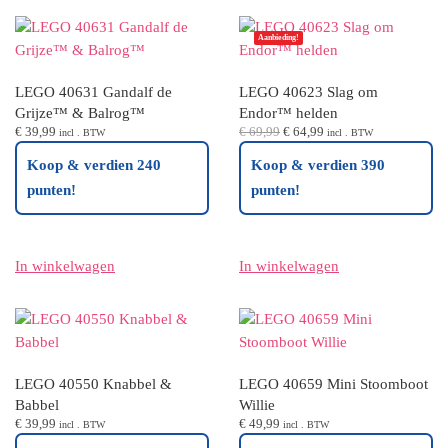
Aanbieding!
LEGO 40631 Gandalf de
LEGO 40623 Slag om
Grijze™ & Balrog™
Endor™ helden
Oorspronkelijke
Huidige
€
39,99
€
69,99
€
64,99
incl . BTW
incl . BTW
prijs
prijs
Koop & verdien 240
Koop & verdien 390
was:
is:
€ 69,99.
€ 64,99.
punten!
punten!
In winkelwagen
In winkelwagen
LEGO 40550 Knabbel &
LEGO 40659 Mini Stoomboot
Babbel
Willie
€
39,99
€
49,99
incl . BTW
incl . BTW