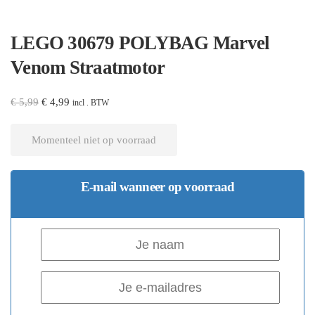
LEGO 30679 POLYBAG Marvel
Venom Straatmotor
Oorspronkelijke
Huidige
€
5,99
€
4,99
incl . BTW
prijs
prijs
was:
is:
Momenteel niet op voorraad
€ 5,99.
€ 4,99.
E-mail wanneer op voorraad