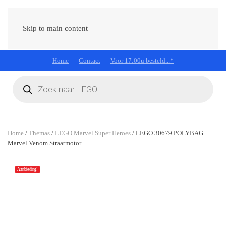
Skip to main content
Home
Contact
Voor 17:00u besteld...*
Producten
zoeken
Home
/
Themas
/
LEGO Marvel Super Heroes
/ LEGO 30679 POLYBAG
Marvel Venom Straatmotor
Aanbieding!